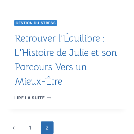
GESTION DU STRESS
Retrouver l’Équilibre :
L’Histoire de Julie et son
Parcours Vers un
Mieux-Être
RETROUVER
LIRE LA SUITE
L’ÉQUILIBRE
:
L’HISTOIRE
DE
Navigation
Page
1
2
JULIE
ET