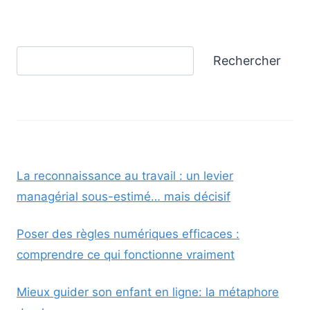
précédente
de
SON
PARCOURS
VERS
page
Rechercher
UN
Rechercher
MIEUX-
ÊTRE
La reconnaissance au travail : un levier
managérial sous-estimé… mais décisif
Poser des règles numériques efficaces :
comprendre ce qui fonctionne vraiment
Mieux guider son enfant en ligne: la métaphore