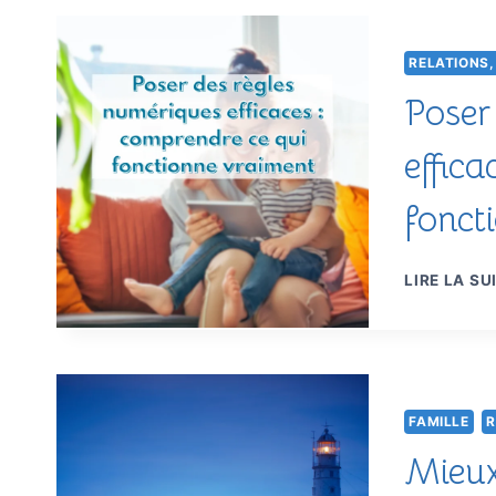
RELATIONS,
Poser
effic
fonct
LIRE LA SU
FAMILLE
R
Mieux