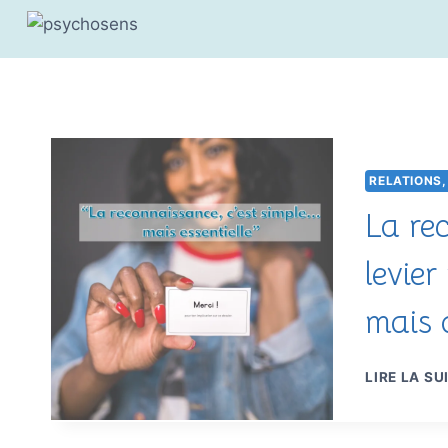
Aller
au
contenu
RELATIONS,
La re
levie
mais 
LIRE LA SU