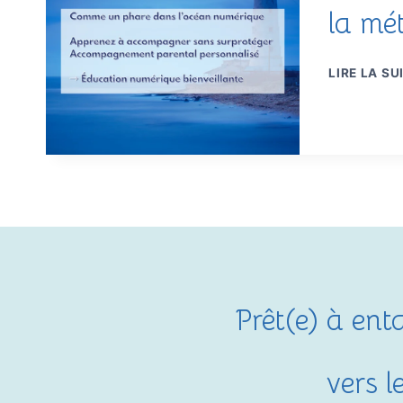
la mé
LIRE LA SU
Prêt(e) à en
vers 