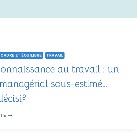
 CADRE ET ÉQUILIBRE
TRAVAIL
connaissance au travail : un
r managérial sous-estimé…
décisif
LA
ITE
RECONNAISSANCE
AU
TRAVAIL