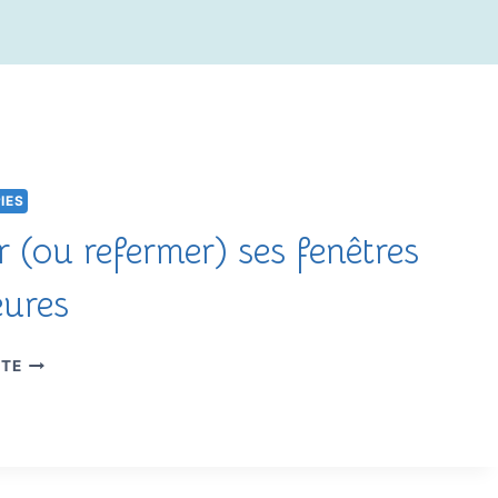
IES
r (ou refermer) ses fenêtres
eures
OUVRIR
ITE
(OU
REFERMER)
SES
FENÊTRES
INTÉRIEURES