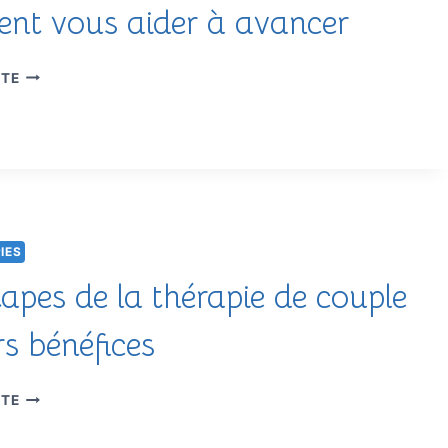
ent vous aider à avancer
COMMENT
ITE
LA
THÉRAPIE
PEUT
VRAIMENT
VOUS
AIDER
À
AVANCER
IES
tapes de la thérapie de couple
rs bénéfices
LES
ITE
ÉTAPES
DE