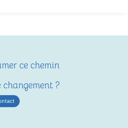
LA
THÉRAPIE
DE
COUPLE
ET
LEURS
BÉNÉFICES
tamer ce chemin
le changement ?
ontact