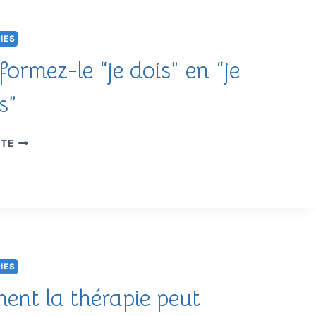
IES
ormez-le “je dois” en “je
s”
TRANSFORMEZ-
ITE
LE
“JE
DOIS”
EN
“JE
CHOISIS”
IES
nt la thérapie peut